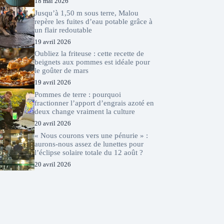
18 mai 2026
Jusqu’à 1,50 m sous terre, Malou
repère les fuites d’eau potable grâce à
un flair redoutable
19 avril 2026
Oubliez la friteuse : cette recette de
beignets aux pommes est idéale pour
le goûter de mars
19 avril 2026
Pommes de terre : pourquoi
fractionner l’apport d’engrais azoté en
deux change vraiment la culture
20 avril 2026
« Nous courons vers une pénurie » :
aurons-nous assez de lunettes pour
l’éclipse solaire totale du 12 août ?
20 avril 2026