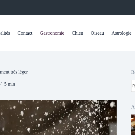
alités
Contact
Gastronomie
Chien
Oiseau
Astrologie
iment très léger
R
A
5 min
ré
A