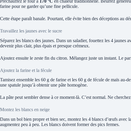
Préchauffez le four à
170 °C
en chaleur traditionnelle. Beurrez généreu
farine pour ne garder qu’une fine pellicule.
Cette étape paraît banale. Pourtant, elle évite bien des déceptions au d
Travaillez les jaunes avec le sucre
Séparez les blancs des jaunes. Dans un saladier, fouettez les 4 jaunes 
devenir plus clair, plus épais et presque crémeux.
Ajoutez ensuite le zeste fin du citron. Mélangez juste un instant. Le par
Ajoutez la farine et la fécule
Tamisez ensemble les 60 g de farine et les 60 g de fécule de maïs au-d
une spatule jusqu’à obtenir une pâte homogène.
La pâte peut sembler dense à ce moment-là. C’est normal. Ne cherchez pa
Montez les blancs en neige
Dans un bol bien propre et bien sec, montez les 4 blancs d’œufs avec 
augmentez peu à peu. Les blancs doivent former des pics fermes.