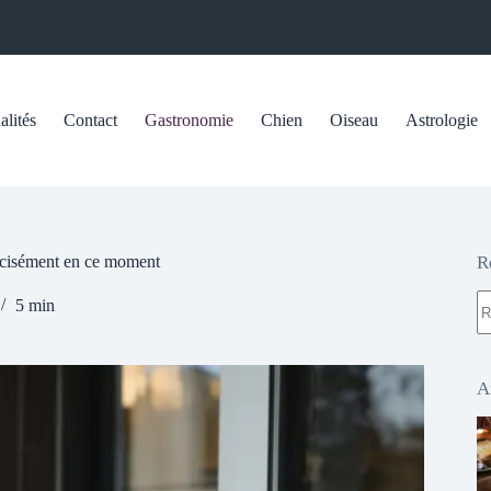
alités
Contact
Gastronomie
Chien
Oiseau
Astrologie
précisément en ce moment
R
A
5 min
ré
A