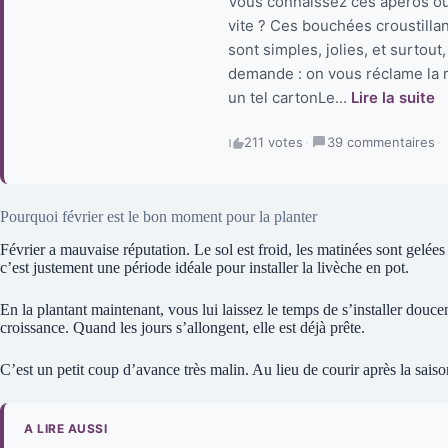
Vous connaissez ces apéros où 
vite ? Ces bouchées croustillan
sont simples, jolies, et surtou
demande : on vous réclame la 
un tel cartonLe...
Lire la suite
211 votes
·
39 commentaires
·
Pourquoi février est le bon moment pour la planter
Février a mauvaise réputation. Le sol est froid, les matinées sont gelées 
c’est justement une période idéale pour installer la livèche en pot.
En la plantant maintenant, vous lui laissez le temps de s’installer douce
croissance. Quand les jours s’allongent, elle est déjà prête.
C’est un petit coup d’avance très malin. Au lieu de courir après la saison
A LIRE AUSSI