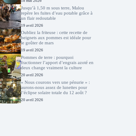
18 mai 2026
Jusqu’à 1,50 m sous terre, Malou
repère les fuites d’eau potable grâce à
un flair redoutable
19 avril 2026
Oubliez la friteuse : cette recette de
beignets aux pommes est idéale pour
le goûter de mars
19 avril 2026
Pommes de terre : pourquoi
fractionner l’apport d’engrais azoté en
deux change vraiment la culture
20 avril 2026
« Nous courons vers une pénurie » :
aurons-nous assez de lunettes pour
l’éclipse solaire totale du 12 août ?
20 avril 2026