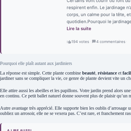
Certains vont courir ou font du 
respirent enfin. Le jardinage n
corps, un calme pour la tête, 
quotidien.Pourquoi le jardinage
Lire la suite
194 votes
·
4 commentaires
·
Pourquoi elle plaît autant aux jardiniers
La réponse est simple. Cette plante combine
beauté
,
résistance
et
faci
jardiner sans se compliquer la vie, ce genre de plante devient vite un ch
Elle attire aussi les abeilles et les papillons. Votre jardin prend alors u
en continu. Ce petit ballet naturel donne souvent plus de plaisir qu’un m
Autre avantage très apprécié. Elle supporte bien les oublis d’arrosage un
oubliez un arrosoir, elle ne se vexera pas. C’est rare, et franchement ras
A LIRE AUSSI