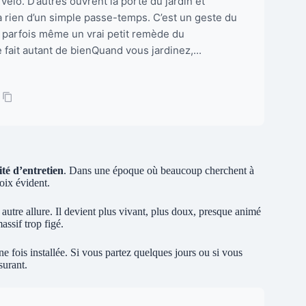
vélo. D’autres ouvrent la porte du jardin et
’a rien d’un simple passe-temps. C’est un geste du
et parfois même un vrai petit remède du
 fait autant de bienQuand vous jardinez,...
lité d’entretien
. Dans une époque où beaucoup cherchent à
oix évident.
ne autre allure. Il devient plus vivant, plus doux, presque animé
assif trop figé.
e fois installée. Si vous partez quelques jours ou si vous
surant.