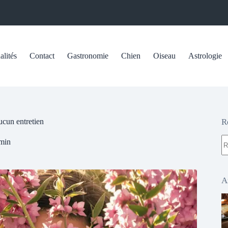
alités
Contact
Gastronomie
Chien
Oiseau
Astrologie
ucun entretien
R
A
min
ré
A