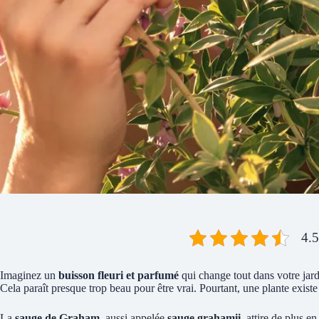
4.5
Imaginez un
buisson fleuri et parfumé
qui change tout dans votre jar
Cela paraît presque trop beau pour être vrai. Pourtant, une plante existe b
La
sauge de Graham
, aussi appelée
sauge grahamii
, attire de plus e