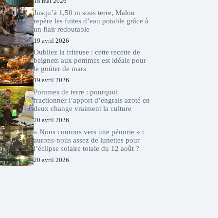
18 mai 2026
Jusqu’à 1,50 m sous terre, Malou
repère les fuites d’eau potable grâce à
un flair redoutable
19 avril 2026
Oubliez la friteuse : cette recette de
beignets aux pommes est idéale pour
le goûter de mars
19 avril 2026
Pommes de terre : pourquoi
fractionner l’apport d’engrais azoté en
deux change vraiment la culture
20 avril 2026
« Nous courons vers une pénurie » :
aurons-nous assez de lunettes pour
l’éclipse solaire totale du 12 août ?
20 avril 2026