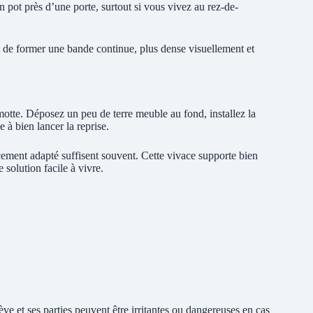
pot près d’une porte, surtout si vous vivez au rez-de-
 de former une bande continue, plus dense visuellement et
motte. Déposez un peu de terre meuble au fond, installez la
 à bien lancer la reprise.
cement adapté suffisent souvent. Cette vivace supporte bien
 solution facile à vivre.
sève et ses parties peuvent être irritantes ou dangereuses en cas