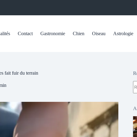
alités
Contact
Gastronomie
Chien
Oiseau
Astrologie
 fait fuir du terrain
R
A
min
ré
A