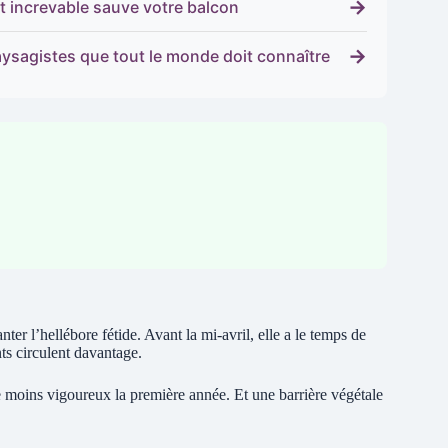
→
pot increvable sauve votre balcon
→
aysagistes que tout le monde doit connaître
er l’hellébore fétide. Avant la mi-avril, elle a le temps de
nts circulent davantage.
tre moins vigoureux la première année. Et une barrière végétale