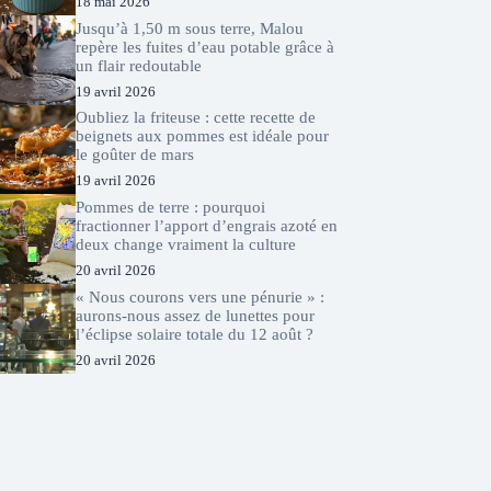
18 mai 2026
Jusqu’à 1,50 m sous terre, Malou
repère les fuites d’eau potable grâce à
un flair redoutable
19 avril 2026
Oubliez la friteuse : cette recette de
beignets aux pommes est idéale pour
le goûter de mars
19 avril 2026
Pommes de terre : pourquoi
fractionner l’apport d’engrais azoté en
deux change vraiment la culture
20 avril 2026
« Nous courons vers une pénurie » :
aurons-nous assez de lunettes pour
l’éclipse solaire totale du 12 août ?
20 avril 2026